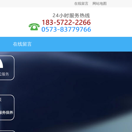
在线留言
网站地图
嘉
兴
宝
锐
自
动
化
设
备
在线留言
有
限
公
司